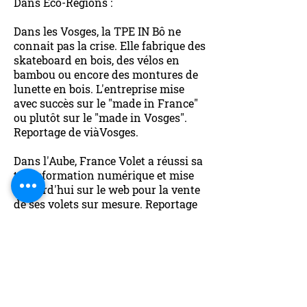
​Dans Éco-Régions :
Dans les Vosges, la TPE IN Bô ne
connait pas la crise. Elle fabrique des
skateboard en bois, des vélos en
bambou ou encore des montures de
lunette en bois. L'entreprise mise
avec succès sur le "made in France"
ou plutôt sur le "made in Vosges".
Reportage de viàVosges.
​Dans l'Aube, France Volet a réussi sa
transformation numérique et mise
aujourd'hui sur le web pour la vente
de ses volets sur mesure. Reportage
Canal 32
Enfin, notre rendez-vous avec le
Médiateur des Entreprises Pierre
Pelouzet nous donne des conseils
pratiques à destination des
entreprises en sous activité