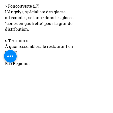
> Foncouverte (17)
L'Angélys, spécialiste des glaces
artisanales, se lance dans les glaces
"cônes en gaufrette" pour la grande
distribution.
> Territoires
À quoi ressemblera le restaurant en
2030 ?
Eco Régions :
Dans l'Aube : Le président de la
société Chanteclair est catégorique : «
la fabrication de masques en 2020 a
sauvé l’entreprise. Reportage Canal
32
Dans les Vosges : Rencontre avec
Aurélie Marzoc qui propose divers