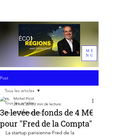
ME
NU
Post
Tous les articles
Michel Picot
Tous les articles
28 nov. 2018
2 min de lecture
3e levée de fonds de 4 M€
Vie des Entreprises
pour "Fred de la Compta"
La startup parisienne Fred de la 