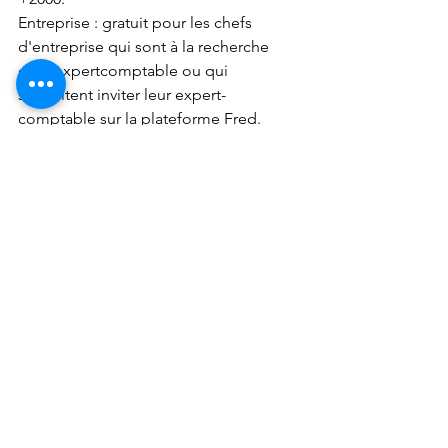
Entreprise : gratuit pour les chefs 
d'entreprise qui sont à la recherche 
d’un expertcomptable ou qui 
souhaitent inviter leur expert-
comptable sur la plateforme Fred. 
Cabinet comptable : à partir de 19€ / 
mois et par entreprise cliente.
Voir tout
Posts récents