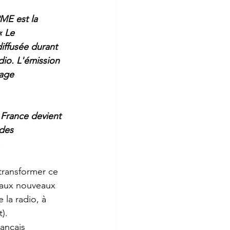
ME est la 
« Le 
Contact
iffusée durant 
io. L'émission 
age 
 France devient 
des 
.
transformer ce 
aux nouveaux 
la radio, à 
). 
ançais 