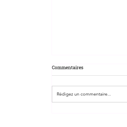
Commentaires
Rédigez un commentaire...
Un an déjà... Et alors ?