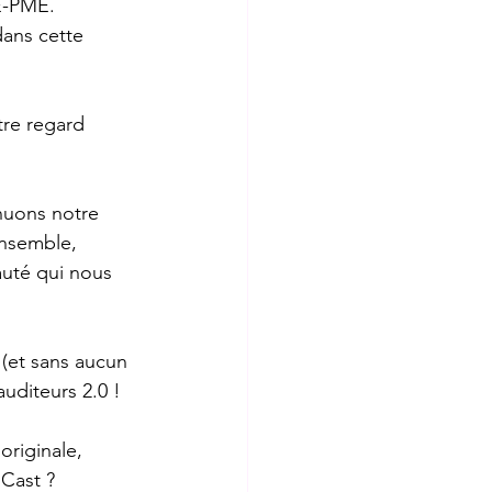
E-PME. 
dans cette 
tre regard 
nuons notre 
nsemble, 
auté qui nous 
(et sans aucun 
uditeurs 2.0 !
riginale, 
Cast ? 