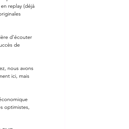
n replay (déjà 
riginales 
ère d’écouter 
succès de 
ez, nous avons 
ent ici, mais 
e économique 
s optimistes, 