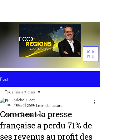
ME
NU
Post
Tous les articles
Michel Picot
Tous les articles
18 août 2018
1 min de lecture
Comment la presse
Vie des Entreprises
française a perdu 71% de
ses revenus au profit des