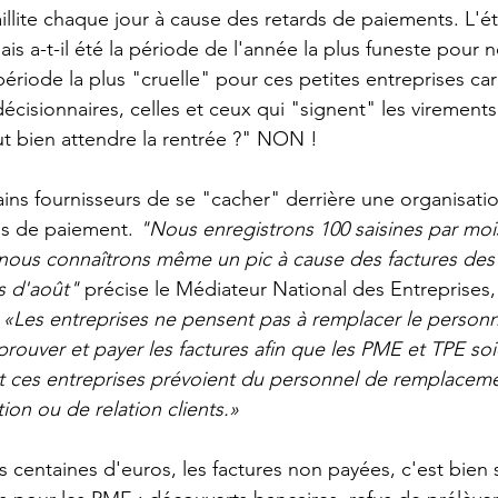
aillite chaque jour à cause des retards de paiements. L'ét
mais a-t-il été la période de l'année la plus funeste pour 
période la plus "cruelle" pour ces petites entreprises car
décisionnaires, celles et ceux qui "signent" les virements
t bien attendre la rentrée ?" NON ! 
ains fournisseurs de se "cacher" derrière une organisatio
ds de paiement. 
"Nous enregistrons 100 saisines par mois
 nous connaîtrons même un pic à cause des factures des
s d'août"
 précise le Médiateur National des Entreprises, 
 
«Les entreprises ne pensent pas à remplacer le personn
ouver et payer les factures afin que les PME et TPE soi
nt ces entreprises prévoient du personnel de remplaceme
ion ou de relation clients.»
entaines d'euros, les factures non payées, c'est bien 