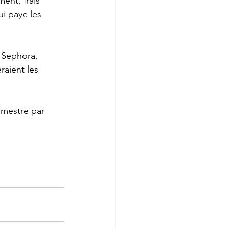
ent, frais 
i paye les 
 Sephora, 
raient les 
emestre par 