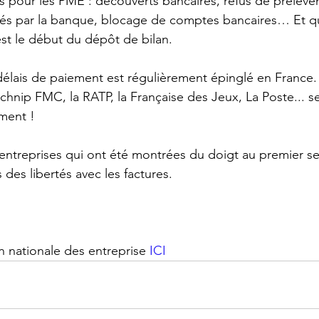
pour les PME : découverts bancaires, refus de prélèvem
vés par la banque, blocage de comptes bancaires… Et qu
est le début du dépôt de bilan.
élais de paiement est régulièrement épinglé en France.
hnip FMC, la RATP, la Française des Jeux, La Poste... se
ment !
entreprises qui ont été montrées du doigt au premier s
 des libertés avec les factures. 
n nationale des entreprise 
ICI