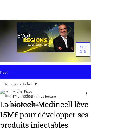
ME
NU
Post
Tous les articles
Michel Picot
Tous les articles
17 juin 2020
2 min de lecture
La biotech Medincell lève
Vie des Entreprises
15M€ pour développer ses
produits injectables