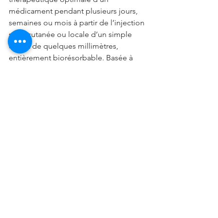
médicament pendant plusieurs jours, 
semaines ou mois à partir de l’injection 
sous-cutanée ou locale d’un simple 
dépôt de quelques millimètres, 
entièrement biorésorbable. Basée à 
Montpellier, MedinCellcompte 
actuellement plus de 130 
collaborateurs de plus de 25 
nationalités différentes.
Voir tout
Posts récents