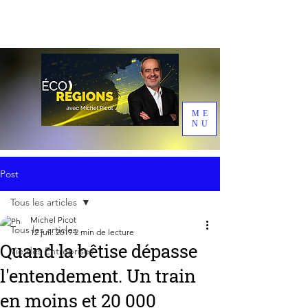
ME
NU
Post
Tous les articles
Michel Picot
Tous les articles
12 juil. 2019
2 min de lecture
Quand la bêtise dépasse
Vie des Entreprises
l'entendement. Un train
en moins et 20 000