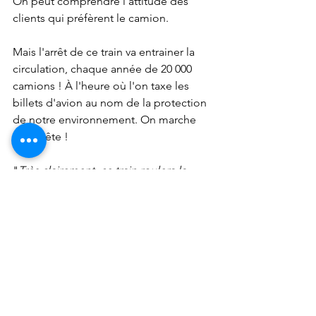
On peut comprendre l'attitude des 
clients qui préfèrent le camion. 
Mais l'arrêt de ce train va entrainer la 
circulation, chaque année de 20 000 
camions ! À l'heure où l'on taxe les 
billets d'avion au nom de la protection 
de notre environnement. On marche 
sur la tête ! 
"
Très clairement, ce train roulera la 
semaine prochaine et il roulera aussi 
longtemps qu'il y aura des 
marchandises à transporter
", a déclaré 
Mme Borne  - Ministre des Transport - 
dans une interview au quotidien Midi 
Libre... On attend de voir ! 
Mise à jour