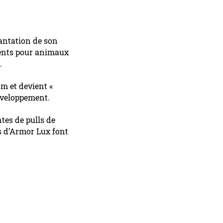
antation de son
ments pour animaux
s.
m et devient «
développement.
ntes de pulls de
 d’Armor Lux font
Ce site est édité par 14MAI MPB LA FAB
Mentions légales
utre site : Le blog - Chroniques quotidiennes de Michel Picot à l'hôpital