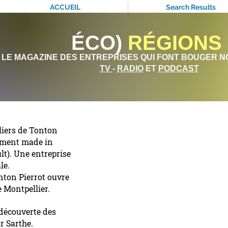
ACCUEIL
Search Results
ÉCO)
RÉGIONS
LE MAGAZINE DES ENTREPRISES QUI FONT BOUGER N
TV
-
RADIO
ET
PODCAST
liers de Tonton
alement made in
lt). Une entreprise
le.
nton Pierrot ouvre
 Montpellier.
 découverte des
ur Sarthe.