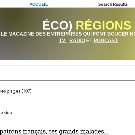
ACCUEIL
Search Results
ÉCO)
RÉGIONS
LE MAGAZINE DES ENTREPRISES QUI FONT BOUGER N
TV
-
RADIO
ET
PODCAST
res pages (107)
he vide
patrons français, ces grands malades...