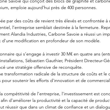
one Savoie qui conçoit des blocs de graphite et carbone 
inium, emploie aujourd’hui près de 400 personnes. 
e par des coûts de revient très élevés et confrontée à
ntiel, l’entreprise semblait destinée à la fermeture. Rep
ment Alandia Industries, Carbone Savoie a réussi un im
 d’une modification en profondeur de son modèle. 
nnaire qui s’engage à investir 30 M€ en quatre ans (ent
nstallations, Sébastien Gauthier, Président Directeur-Gén
é une stratégie offensive de reconquête. 
e transformation radicale de la structure de coûts et le 
pour soutenir les efforts d’innovation et de commerciali
 compétitivité de l’entreprise, l’investissement est conc
afin d’améliorer la productivité et la capacité de produc
eut réussir que dans un climat de confiance et un dialogu