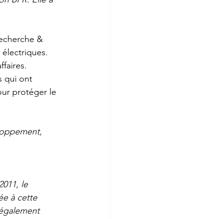
Recherche & 
́lectriques. 
ffaires. 
s qui ont 
ur protéger le 
loppement, 
011, le 
e à cette 
également 