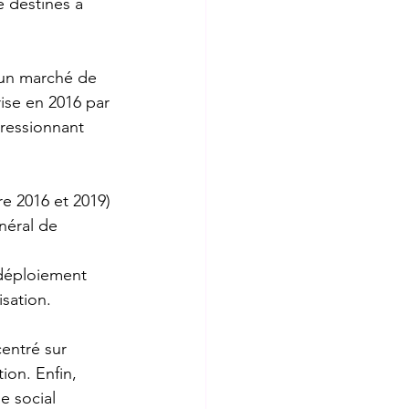
destinés à 
 un marché de 
rise en 2016 par 
pressionnant 
re 2016 et 2019) 
éral de 
déploiement 
sation. 
entré sur 
tion. Enfin, 
e social 