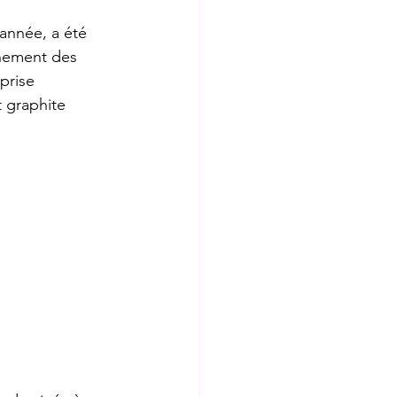
née, a été 
rnement des 
Contact
prise 
t graphite 