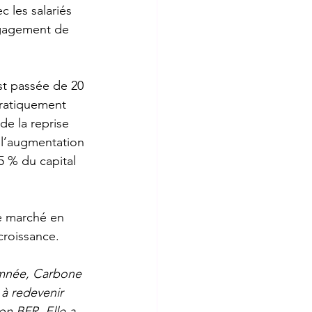
 les salariés 
engagement de 
t passée de 20 
pratiquement 
de la reprise 
̀ l’augmentation 
 5 % du capital 
e marché en 
croissance.
amnée, Carbone 
 à redevenir 
n BFR. Elle a 