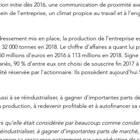
ion initie dès 2016, une communication de proximité avec
sein de l’entreprise, un climat propice au travail et à l’
dressement mis en place, la production de l’entreprise es
 32 000 tonnes en 2018. Le chiffre d’affaires a quant lui 
 60 millions d’euros en 2016 à 113 millions en 2018. Signe 
riés, 90 % d’entre eux ont choisi de souscrire fin 2017 a
été réservée par l’actionnaire. Ils possèdent aujourd’hui
ssi à se réindustrialiser, à gagner d’importantes parts d
production, à redevenir profitable et à autofinancer sa 
ors qu’elle était considérée par beaucoup comme cond
réindustrialiser, à gagner d’importantes parts de marché,
financer sa croissance notamment par une réduction de so