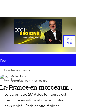
ME
NU
Post
Tous les articles
Michel Picot
Tous les articles
19 févr. 2019
2 min de lecture
La France en morceaux...
Vie des Entreprises
Le baromètre 2019 des territoires est 
très riche en informations sur notre 
pays divisé : Paris contre régions, 