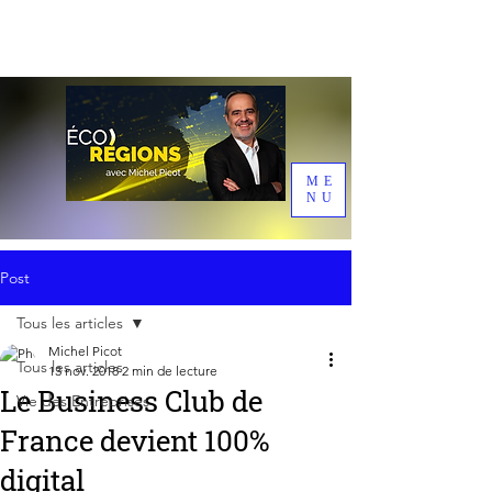
ME
NU
Post
Tous les articles
Michel Picot
Tous les articles
13 nov. 2018
2 min de lecture
Le Business Club de
Vie des Entreprises
France devient 100%
digital