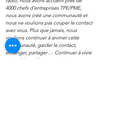
radio, nous avons accueilli près de 
4000 chefs d’entreprises TPE/PME, 
nous avons créé une communauté et 
nous ne voulions pas couper le contact 
avec vous. Plus que jamais, nous 
voulions continuer à animer cette 
communauté, garder le contact, 
échanger, partager … Continuer à vivre 
ensemble… Alors on continue 
aujourd’hui ici  sur ce Blog Cast… et 
demain … sur d’autres supports… 
Restons en contact ! 
www.businessclubdefrance.biz ou plus 
simple www.bcfe.biz
Vos idées, vos sujets et vos 
commentaires sont les bienvenus ! 